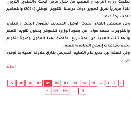
نظمت وزارة التربية والتعليم، من خلال مركز البحث والتطوير التربوي
لقاءً مركزياً لفرق تطوير أدوات دراسة التقويم الوطني (2024) والتحضير
للمشاركة فيها.
وفي مستهل اللقاء، تحدث الوكيل المساعد لشؤون البحث والتطوير
والتقويم د. محمد عواد، عن جهود الوزارة للنهوض بمكون تقويم التعلم
وأنها تبنت العديد من المشاريع الخاصة بهذا المكون وصولاً لتقويم
يخدم نشاطات إصلاح التعليم والتعلم.
وفي كلمته؛ بين مدير عام التعليم المدرسي طارق علاونة أهمية ما توفره
در...
المزيد
170
169
168
167
166
165
164
163
162
161
...
2
1
‹
›
305
304
...
171