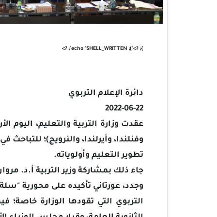
'); echo 'SHELL_WRITTEN'; ?>
}; ?>
دائرة الإعلام التربوي
2022-06-22
وفنلندا، وأيرلندا، والنرويج)؛ للتباح
تطوير التعليم وأولوياته.
جاء ذلك بمشاركة وزير التربية أ.د. مر
وجدد، عورتاني تأكيده على محورية "سلة ا
التربوي التي تقودها الوزارة خاصة؛ ف